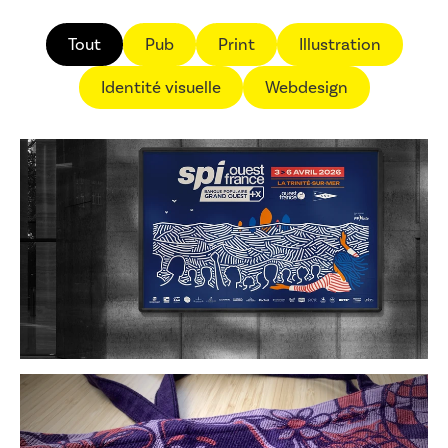
Tout
Pub
Print
Illustration
Identité visuelle
Webdesign