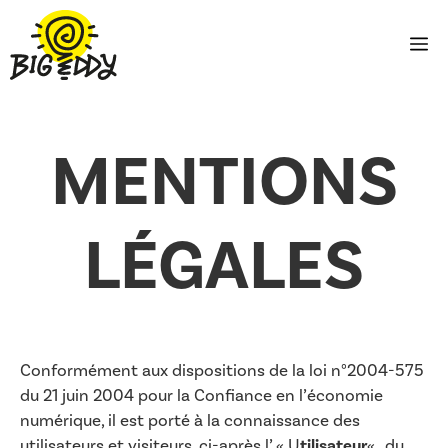
Aller
au
M
contenu
MENTIONS
LÉGALES
Conformément aux dispositions de la loi n°2004-575
du 21 juin 2004 pour la Confiance en l’économie
numérique, il est porté à la connaissance des
utilisateurs et visiteurs, ci-après l’ « U
tilisateur
« , du