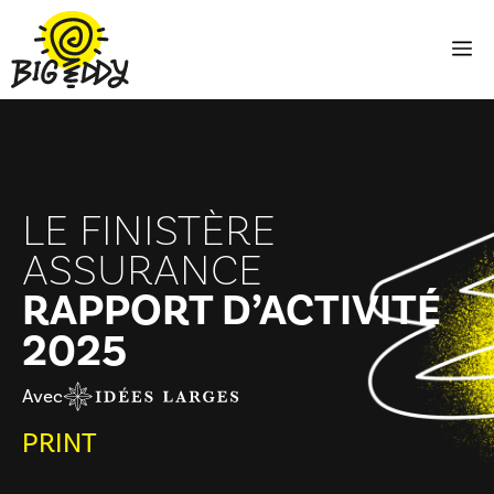
Aller
au
M
contenu
LE FINISTÈRE
ASSURANCE
RAPPORT D’ACTIVITÉ
2025
Avec
PRINT