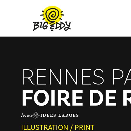
Aller
au
contenu
RENNES P
FOIRE DE
Avec
ILLUSTRATION
/
PRINT