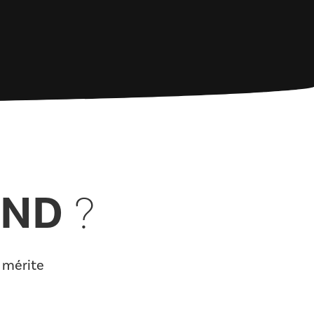
AND
?
l mérite